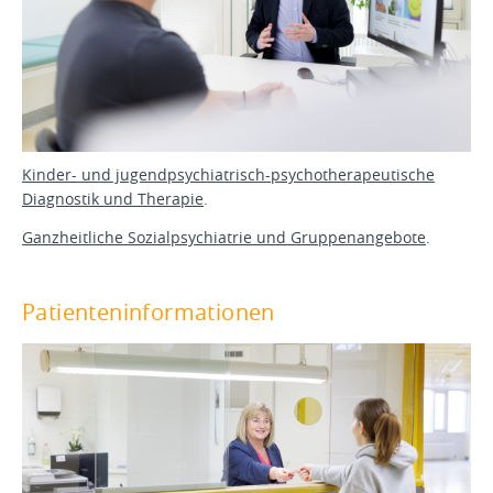
Kinder- und jugendpsychiatrisch-psychotherapeutische
Diagnostik und Therapie
.
Ganzheitliche Sozialpsychiatrie und Gruppenangebote
.
Patienteninformationen